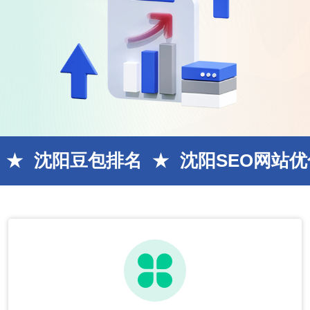
豆包排名
沈阳SEO网站优化
AI