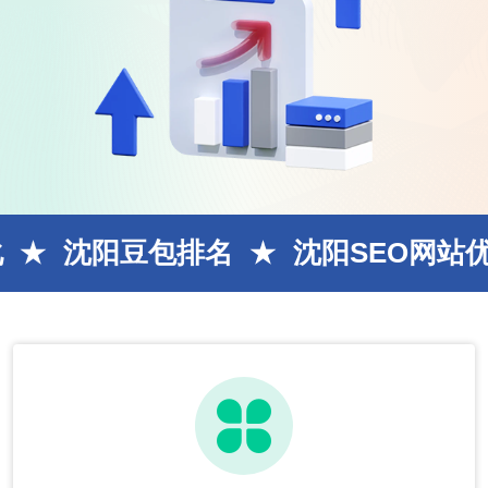
豆包排名
沈阳SEO网站优化
A