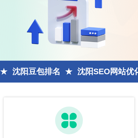
包排名
沈阳SEO网站优化
AI