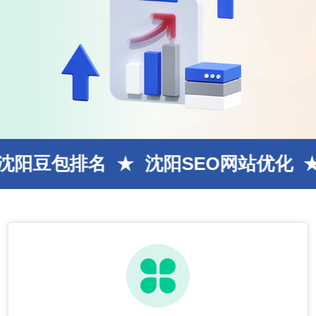
排名
沈阳SEO网站优化
AI搜