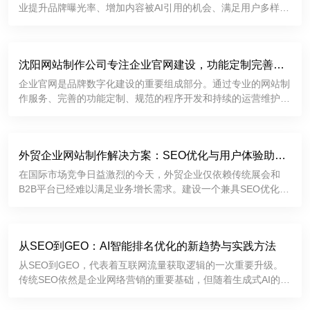
业提升品牌曝光率、增加内容被AI引用的机会、满足用户多样化
的信息需求，并进一步增强品牌的专业形象和市场竞争力。
2026-06-29
沈阳网站制作公司专注企业官网建设，功能定制完善，
提升品牌互联网形象
企业官网是品牌数字化建设的重要组成部分。通过专业的网站制
作服务、完善的功能定制、规范的程序开发和持续的运营维护，
企业能够建立更加专业、稳定、高效的互联网展示平台，提升品
牌形象，加强客户沟通，为企业市场拓展和长期发展提供有力支
2026-06-18
持。
外贸企业网站制作解决方案：SEO优化与用户体验助力
精准获客
在国际市场竞争日益激烈的今天，外贸企业仅依赖传统展会和
B2B平台已经难以满足业务增长需求。建设一个兼具SEO优化能
力和优秀用户体验的外贸独立网站，不仅能够帮助企业提升
Google搜索排名，持续获取精准流量，还能够增强海外客户信
2026-06-08
任感，提高询盘
从SEO到GEO：AI智能排名优化的新趋势与实践方法
从SEO到GEO，代表着互联网流量获取逻辑的一次重要升级。
传统SEO依然是企业网络营销的重要基础，但随着生成式AI的普
及，GEO正在成为提升品牌曝光和获取精准流量的新方向。