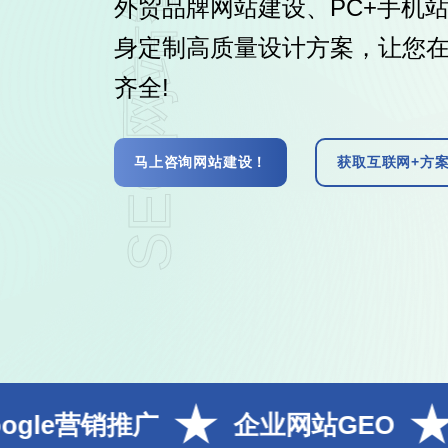
SEO网站智能检测
广
企业网站GEO
沈阳豆包排