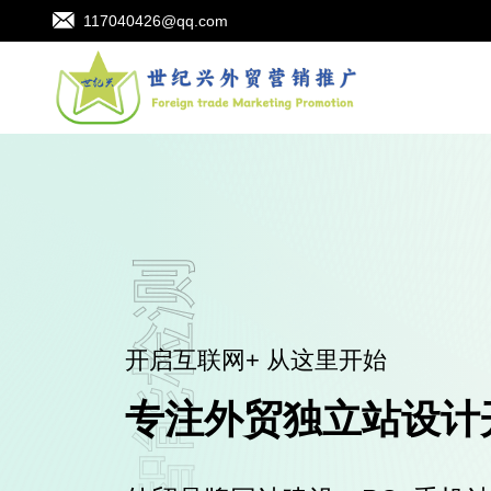
117040426@qq.com