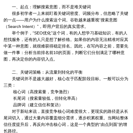
一、起点：理解搜索意图，而不是堆关键词
很多初学者一上来就盯着关键词密度、词频分布，但忽略了关键
的一点——用户为什么搜索这个词。谷歌越来越重视“搜索意图
（Search Intent）”，即用户背后的真实需求。
举个例子，“SEO优化”这个词，有的人想学习基础知识，有的人
想找服务，还有的人只是想了解价格。如果你的内容无法精准对应其
中某一种意图，就很难获得稳定排名。因此，在写内容之前，需要先
做一件事：分析当前排名前10的页面，判断它们分别满足了哪种意
图，再决定你的内容切入点。
二、关键词策略：从流量到转化的平衡
关键词并不是越大越好，核心在于匹配阶段目标。一般可以分为
三类：
核心词（高搜索量，竞争激烈）
长尾词（搜索量较低，但转化率高）
品牌词（建立信任和复访）
对于新站来说，直接竞争核心词难度很大，更现实的路径是从长
尾词切入，通过大量内容覆盖细分需求，逐步积累权重。当网站整体
信任度提升后，再反向冲击核心词，这是一个典型的“由点到面”的增
长路径。