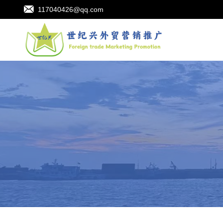
117040426@qq.com