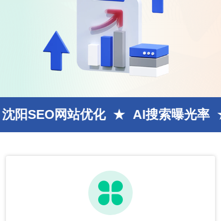
O网站优化
AI搜索曝光率
GEO