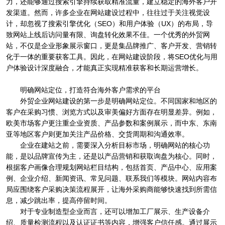
力，还能够通过搜索引擎持续获取精准流量，建立稳定的海外客户开
发渠道。然而，许多企业在网站建设过程中，往往过于关注视觉设
计，却忽视了搜索引擎优化（SEO）和用户体验（UX）的布局，导
致网站上线后访问量有限、询盘转化效果不佳。一个优秀的外贸网
站，不仅是企业形象展示窗口，更是集品牌推广、客户开发、营销转
化于一体的重要获客工具。因此，在网站建设阶段，将SEO优化与用
户体验设计深度融合，才能真正实现精准获客和长期运营增长。
明确网站定位，打造符合海外客户需求的平台
外贸企业网站建设的第一步是明确网站定位。不同国家和地区的
客户在采购习惯、浏览方式以及审美偏好方面存在明显差异。例如，
欧美市场客户更注重企业资质、产品参数和案例展示，而中东、东南
亚等地区客户则更加关注产品价格、交货周期和沟通效率。
企业在建站之前，需要深入分析目标市场，明确网站的核心功
能，是以品牌宣传为主，还是以产品营销和获取询盘为核心。同时，
根据客户画像合理规划网站栏目结构，包括首页、产品中心、应用案
例、企业介绍、新闻资讯、常见问题、联系我们等模块。网站内容布
局应围绕客户采购决策流程展开，让海外采购商能够快速找到所需信
息，减少跳出率，提高停留时间。
对于专业制造型企业而言，还可以增加工厂展示、生产设备介
绍、质量检测流程以及认证证书等内容，增强客户信任感。通过展示