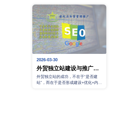
2026-03-30
外贸独立站建设与推广一
体化方案：网站优化、内
外贸独立站的成功，不在于“是否建
容营销与海外流量获取路
站”，而在于是否形成建设+优化+内容
径
+流量+转化的闭环体系。单一环节做
得再好，如果缺乏整体协同，效果也
会大打折扣。